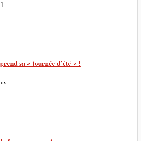
…]
prend sa « tournée d’été » !
aux