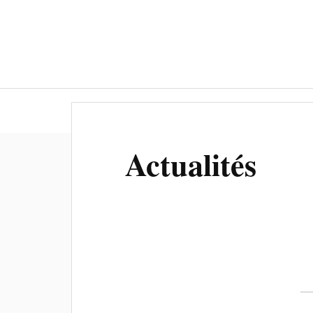
Actualités
Culture-Patrimoine
Actualités
Quorà sera l’estiu, o jorn de l’ascension. –