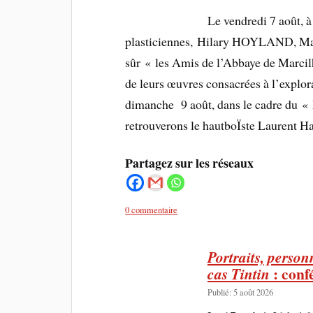
Le vendredi 7 août, à 
plasticiennes, Hilary HOYLAND, 
sûr « les Amis de l’Abbaye de Marcilh
de leurs œuvres consacrées à l’explo
dimanche 9 août, dans le cadre du « 
retrouverons le hautboÏste Laurent H
Partagez sur les réseaux
0 commentaire
Portraits, person
: conf
cas Tintin
Publié: 5 août 2026