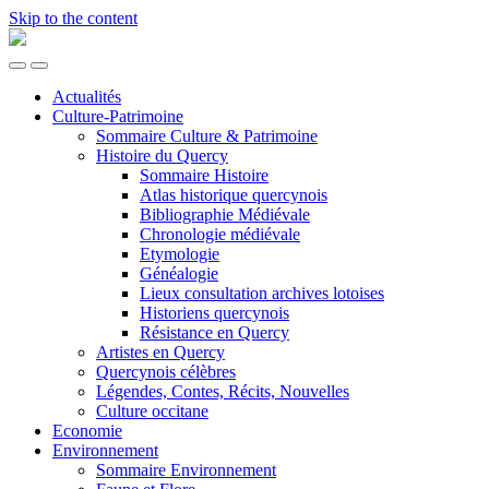
Skip to the content
Quercy.net
Toggle
Toggle
the
the
Actualités
mobile
search
Culture-Patrimoine
menu
field
Sommaire Culture & Patrimoine
Histoire du Quercy
Sommaire Histoire
Atlas historique quercynois
Bibliographie Médiévale
Chronologie médiévale
Etymologie
Généalogie
Lieux consultation archives lotoises
Historiens quercynois
Résistance en Quercy
Artistes en Quercy
Quercynois célèbres
Légendes, Contes, Récits, Nouvelles
Culture occitane
Economie
Environnement
Sommaire Environnement