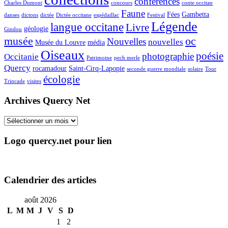
conférences
Charles Dumont
concours
conte occitan
Faune
Fées
Gambetta
danses
dictons
dictée
Dictée occitane
espédaillac
Festival
Légende
langue occitane
Livre
géologie
Gindou
musée
oc
Nouvelles
nouvelles
Musée du Louvre
média
Oiseaux
poésie
photographie
Occitanie
Patrimoine
pech merle
Quercy
rocamadour
Saint-Cirq-Lapopie
seconde guerre mondiale
solaire
Tour
écologie
Trincade
visites
Archives Quercy Net
Archives
Quercy
Net
Logo quercy.net pour lien
Calendrier des articles
août 2026
L
M
M
J
V
S
D
1
2