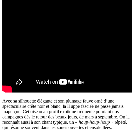
Avec sa silhouette élégante et son plumage fauve orné d’une
spectaculaire crête noir et blanc, la Huppe fasciée ne passe jamais
inaperçue. Cet oiseau au profil exotique fréquente pourtant nos
campagnes dès le retour des beaux jours, de mars à septembre. On la
reconnaît aussi à son chant typique, un «
houp-houp-houp
» répété,
qui résonne souvent dans les zones ouvertes et ensoleillées.