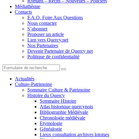
Romans – Récits – Nouvelles – Policiers
Médiathèque
Contacts
F.A.Q. Foire Aux Questions
Nous contacter
S’abonner
Proposer un article
Lien vers Quercy.net
Nos Partenaires
Devenir Partenaire de Quercy net
Politique de confidentialité
Search
Actualités
Culture-Patrimoine
Sommaire Culture & Patrimoine
Histoire du Quercy
Sommaire Histoire
Atlas historique quercynois
Bibliographie Médiévale
Chronologie médiévale
Etymologie
Généalogie
Lieux consultation archives lotoises