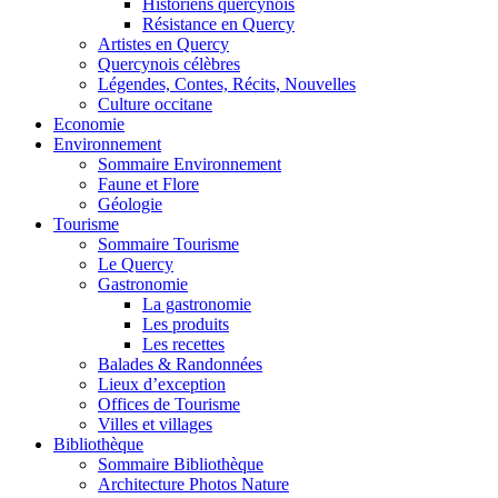
Historiens quercynois
Résistance en Quercy
Artistes en Quercy
Quercynois célèbres
Légendes, Contes, Récits, Nouvelles
Culture occitane
Economie
Environnement
Sommaire Environnement
Faune et Flore
Géologie
Tourisme
Sommaire Tourisme
Le Quercy
Gastronomie
La gastronomie
Les produits
Les recettes
Balades & Randonnées
Lieux d’exception
Offices de Tourisme
Villes et villages
Bibliothèque
Sommaire Bibliothèque
Architecture Photos Nature