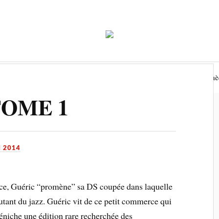
Economie
Environnement
Tourisme
Biblioth
TOME 1
I 2014
ance, Guéric “promène” sa DS coupée dans laquelle
outant du jazz. Guéric vit de ce petit commerce qui
déniche une édition rare recherchée des