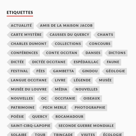
ETIQUETTES
ACTUALITÉ
AMIS DE LA MAISON JACOB
CARTE MYSTÈRE
CAUSSES DU QUERCY
CHANTS
CHARLES DUMONT
COLLECTIONS
CONCOURS
CONFÉRENCES
CONTE OCCITAN
DANSES
DICTONS
DICTÉE
DICTÉE OCCITANE
ESPÉDAILLAC
FAUNE
FESTIVAL
FÉES
GAMBETTA
GINDOU
GÉOLOGIE
LANGUE OCCITANE
LIVRE
LÉGENDE
MUSÉE
MUSÉE DU LOUVRE
MÉDIA
NOUVELLES
NOUVELLES
OC
OCCITANIE
OISEAUX
PATRIMOINE
PECH MERLE
PHOTOGRAPHIE
POÉSIE
QUERCY
ROCAMADOUR
SAINT-CIRQ-LAPOPIE
SECONDE GUERRE MONDIALE
SOLAIRE
TOUR
TRINCADE
VISITES
ÉCOLOGIE