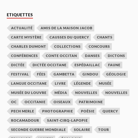
ETIQUETTES
ACTUALITÉ
AMIS DE LA MAISON JACOB
CARTE MYSTÈRE
CAUSSES DU QUERCY
CHANTS
CHARLES DUMONT
COLLECTIONS
CONCOURS
CONFÉRENCES
CONTE OCCITAN
DANSES
DICTONS
DICTÉE
DICTÉE OCCITANE
ESPÉDAILLAC
FAUNE
FESTIVAL
FÉES
GAMBETTA
GINDOU
GÉOLOGIE
LANGUE OCCITANE
LIVRE
LÉGENDE
MUSÉE
MUSÉE DU LOUVRE
MÉDIA
NOUVELLES
NOUVELLES
OC
OCCITANIE
OISEAUX
PATRIMOINE
PECH MERLE
PHOTOGRAPHIE
POÉSIE
QUERCY
ROCAMADOUR
SAINT-CIRQ-LAPOPIE
SECONDE GUERRE MONDIALE
SOLAIRE
TOUR