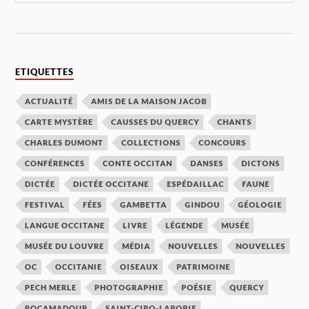
ETIQUETTES
ACTUALITÉ
AMIS DE LA MAISON JACOB
CARTE MYSTÈRE
CAUSSES DU QUERCY
CHANTS
CHARLES DUMONT
COLLECTIONS
CONCOURS
CONFÉRENCES
CONTE OCCITAN
DANSES
DICTONS
DICTÉE
DICTÉE OCCITANE
ESPÉDAILLAC
FAUNE
FESTIVAL
FÉES
GAMBETTA
GINDOU
GÉOLOGIE
LANGUE OCCITANE
LIVRE
LÉGENDE
MUSÉE
MUSÉE DU LOUVRE
MÉDIA
NOUVELLES
NOUVELLES
OC
OCCITANIE
OISEAUX
PATRIMOINE
PECH MERLE
PHOTOGRAPHIE
POÉSIE
QUERCY
ROCAMADOUR
SAINT-CIRQ-LAPOPIE