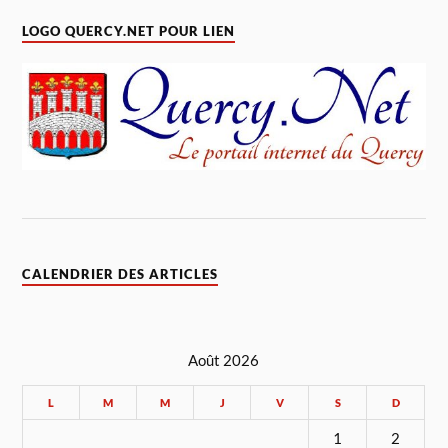
LOGO QUERCY.NET POUR LIEN
CALENDRIER DES ARTICLES
Août 2026
L
M
M
J
V
S
D
1
2