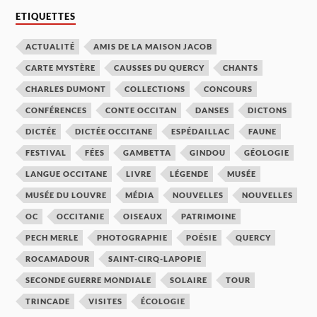
ETIQUETTES
ACTUALITÉ
AMIS DE LA MAISON JACOB
CARTE MYSTÈRE
CAUSSES DU QUERCY
CHANTS
CHARLES DUMONT
COLLECTIONS
CONCOURS
CONFÉRENCES
CONTE OCCITAN
DANSES
DICTONS
DICTÉE
DICTÉE OCCITANE
ESPÉDAILLAC
FAUNE
FESTIVAL
FÉES
GAMBETTA
GINDOU
GÉOLOGIE
LANGUE OCCITANE
LIVRE
LÉGENDE
MUSÉE
MUSÉE DU LOUVRE
MÉDIA
NOUVELLES
NOUVELLES
OC
OCCITANIE
OISEAUX
PATRIMOINE
PECH MERLE
PHOTOGRAPHIE
POÉSIE
QUERCY
ROCAMADOUR
SAINT-CIRQ-LAPOPIE
SECONDE GUERRE MONDIALE
SOLAIRE
TOUR
TRINCADE
VISITES
ÉCOLOGIE