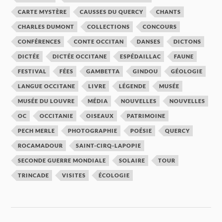
CARTE MYSTÈRE
CAUSSES DU QUERCY
CHANTS
CHARLES DUMONT
COLLECTIONS
CONCOURS
CONFÉRENCES
CONTE OCCITAN
DANSES
DICTONS
DICTÉE
DICTÉE OCCITANE
ESPÉDAILLAC
FAUNE
FESTIVAL
FÉES
GAMBETTA
GINDOU
GÉOLOGIE
LANGUE OCCITANE
LIVRE
LÉGENDE
MUSÉE
MUSÉE DU LOUVRE
MÉDIA
NOUVELLES
NOUVELLES
OC
OCCITANIE
OISEAUX
PATRIMOINE
PECH MERLE
PHOTOGRAPHIE
POÉSIE
QUERCY
ROCAMADOUR
SAINT-CIRQ-LAPOPIE
SECONDE GUERRE MONDIALE
SOLAIRE
TOUR
TRINCADE
VISITES
ÉCOLOGIE