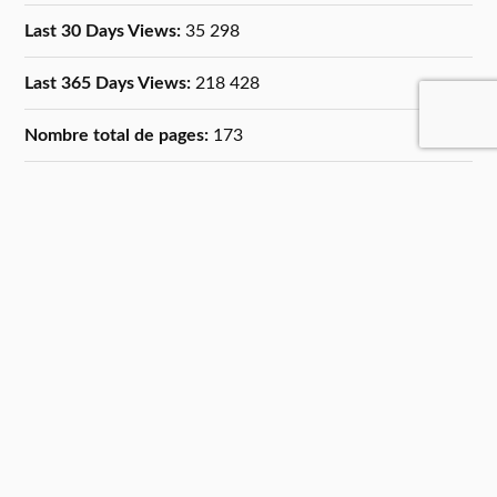
Last 30 Days Views:
35 298
Last 365 Days Views:
218 428
Nombre total de pages:
173
Date du dernier article:
8 août 2026
FAQ
Crédits
F.A.Q. Foire Aux Questions
Politique de confidentialité