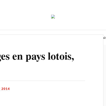
Economie
Environnement
Tourisme
Biblioth
ges en pays lotois,
I 2014