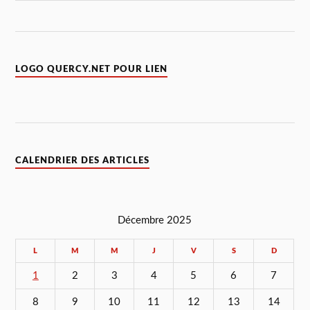
LOGO QUERCY.NET POUR LIEN
CALENDRIER DES ARTICLES
Décembre 2025
L
M
M
J
V
S
D
1
2
3
4
5
6
7
8
9
10
11
12
13
14