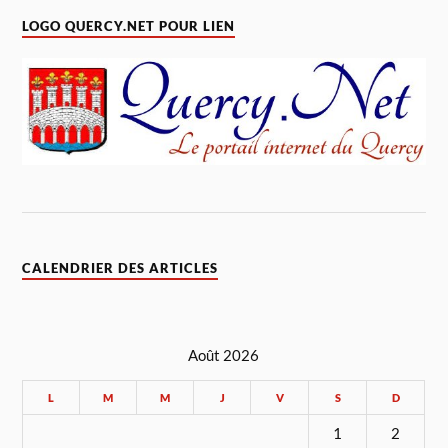
LOGO QUERCY.NET POUR LIEN
CALENDRIER DES ARTICLES
Août 2026
L
M
M
J
V
S
D
1
2