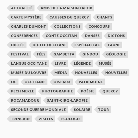
ACTUALITÉ
AMIS DE LA MAISON JACOB
CARTE MYSTÈRE
CAUSSES DU QUERCY
CHANTS
CHARLES DUMONT
COLLECTIONS
CONCOURS
CONFÉRENCES
CONTE OCCITAN
DANSES
DICTONS
DICTÉE
DICTÉE OCCITANE
ESPÉDAILLAC
FAUNE
FESTIVAL
FÉES
GAMBETTA
GINDOU
GÉOLOGIE
LANGUE OCCITANE
LIVRE
LÉGENDE
MUSÉE
MUSÉE DU LOUVRE
MÉDIA
NOUVELLES
NOUVELLES
OC
OCCITANIE
OISEAUX
PATRIMOINE
PECH MERLE
PHOTOGRAPHIE
POÉSIE
QUERCY
ROCAMADOUR
SAINT-CIRQ-LAPOPIE
SECONDE GUERRE MONDIALE
SOLAIRE
TOUR
TRINCADE
VISITES
ÉCOLOGIE