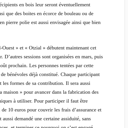
écipients en bois leur seront éventuellement
ainsi que des boites en écorce de bouleau ou de
en pierre polie est aussi envisagée ainsi que bien
d-Ouest » et « Otzial » débutent maintenant cet
r. D’autres sessions sont organisées en mars, puis
août prochain. Les personnes tentées par cette
 de bénévoles déjà constitué. Chaque participant
et les formes de sa contribution.
Il sera aussi
la maison » pour avancer dans la fabrication des
ques à utiliser. Pour participer il faut être
on de 10 euros pour
couvrir les frais d’assurance et
 est aussi demandé
une certaine assiduité, sans
ances, et terminer ce pourquoi on s’est engagé.