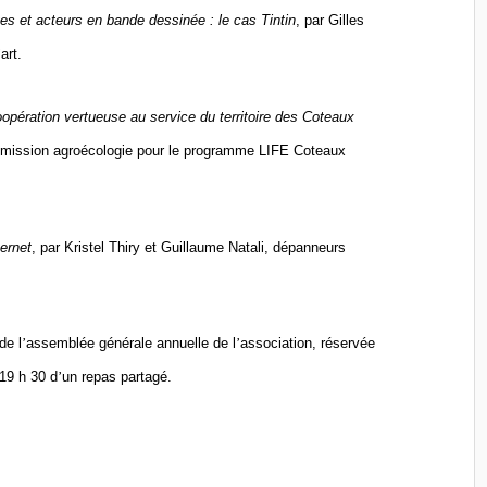
es et acteurs en bande dessinée : le cas Tintin
, par Gilles
’
art.
oopération vertueuse au service du territoire des Coteaux
 mission agroécologie pour le programme LIFE Coteaux
ernet
, par Kristel Thiry et Guillaume Natali, dépanneurs
de l
’
assemblé
e g
é
n
érale annuelle de l
’
association, ré
serv
ée
19 h 30 d
’
un repas partagé
.