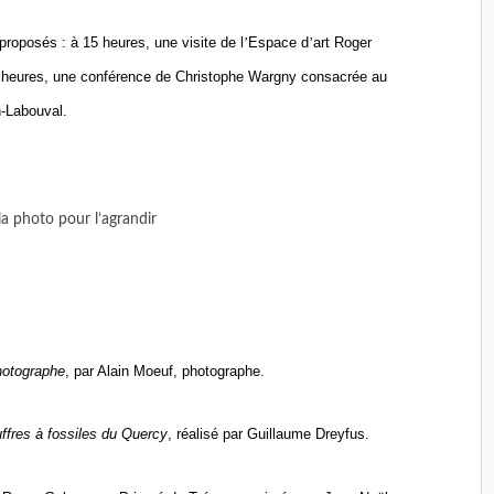
t proposés :
à
15 heures, une visite de l
’
Espace d
’
art Roger
 heures, une conférence de Christophe Wargny consacrée au
n-Labouval.
la photo pour l’agrandir
photographe
, par Alain Moeuf, photographe.
uffres
à
fossiles du Quercy
, r
é
alis
é par Guillaume Dreyfus.