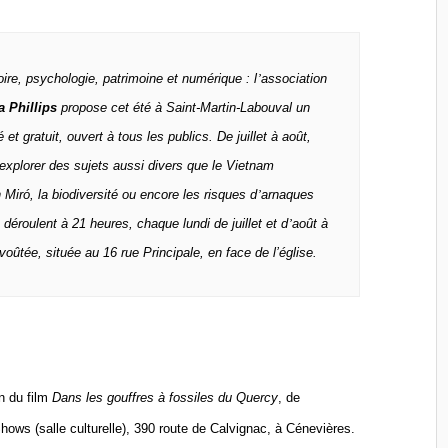
ire, psychologie, patrimoine et numérique : l
’
association
a Phillips
propose cet é
t
é à Saint-Martin-Labouval un
é et gratuit, ouvert
à
tous les publics. De juillet
à
ao
ût,
explorer des sujets aussi divers que le Vietnam
 Mir
ó
, la biodiversit
é ou encore les risques d
’
arnaques
e déroulent
à
21 heures, chaque lundi de juillet et d
’
ao
û
t à
 voû
t
é
e, situ
ée au 16 rue Principale, en face de l’église.
on du film
Dans les gouffres
à
fossiles du Quercy
, de
hows (salle culturelle), 390 route de Calvignac,
à C
é
nevi
è
res.