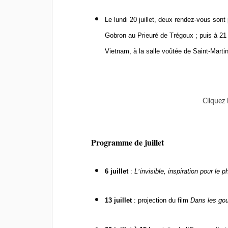
Le lundi 20 juillet, deux rendez-vous son
Gobron au Prieuré
de Tr
égoux ; puis
à
21
Vietnam,
à
la salle voû
t
ée de Saint-Marti
Cliquez 
P
rogramme de juillet
6 juillet
:
L
’
invisible, inspiration pour le 
13 juillet
: projection du film
Dans les go