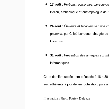
17 ao
û
t
:
Portraits, personnes, personnag
Bellan, archéologue et anthropologue de l
24 ao
û
t
:
Éleveurs et biodiversité : une c
gascons
, par Chloé
Larroque, charg
ée de
Gascons.
31 ao
û
t
:
Pr
évention des arnaques sur Int
informatiques.
Cette derni
è
re soirée sera pré
c
é
d
é
e à 18 h 30 
aux adhé
rents
à
jour de leur cotisation, puis
à
illustration : Photo Patrick Deleuze