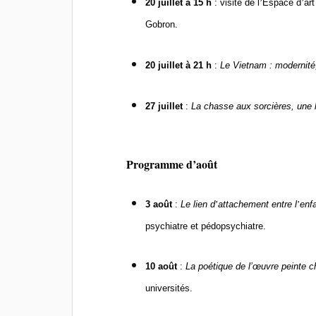
20 juillet
à 15 h
: visite de l
’
Espace d
’
ar
Gobron.
20 juillet
à 21 h
:
Le Vietnam : modernité, 
27 juillet
:
La chasse aux sorci
è
res, une 
P
rogramme d
’
ao
û
t
3 ao
û
t
:
Le lien d
’
attachement entre l
’
enf
psychiatre et pé
dopsychiatre.
10 ao
û
t
:
La poétique de l’œuvre peinte 
université
s.