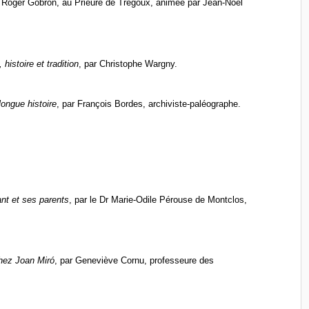
t Roger Gobron, au Prieuré
de Tr
égoux, animée par Jean-No
ë
l
histoire et tradition
, par Christophe Wargny.
longue histoire
, par Fran
ç
ois Bordes, archiviste-paléographe.
ant et ses parents
, par le Dr Marie-Odile Pérouse de Montclos,
chez Joan Mir
ó
, par Genevi
è
ve Cornu, professeure des