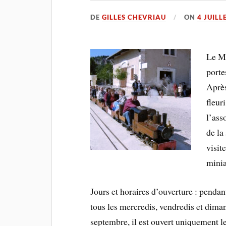
DE
GILLES CHEVRIAU
ON
4 JUILL
Le Mu
porte
Après
fleur
l’ass
de la
visit
minia
Jours et horaires d’ouverture : pendant
tous les mercredis, vendredis et dima
septembre, il est ouvert uniquement 