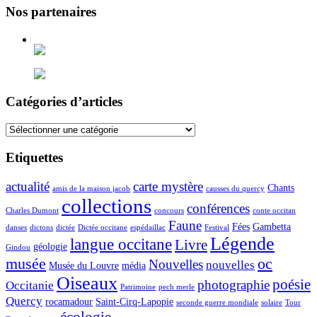
Nos partenaires
Catégories d’articles
Catégories
d’articles
Etiquettes
actualité
carte mystère
Chants
amis de la maison jacob
causses du quercy
collections
conférences
Charles Dumont
concours
conte occitan
Faune
Fées
Gambetta
danses
dictons
dictée
Dictée occitane
espédaillac
Festival
Légende
langue occitane
Livre
géologie
Gindou
musée
oc
Nouvelles
nouvelles
Musée du Louvre
média
Oiseaux
poésie
photographie
Occitanie
Patrimoine
pech merle
Quercy
rocamadour
Saint-Cirq-Lapopie
seconde guerre mondiale
solaire
Tour
écologie