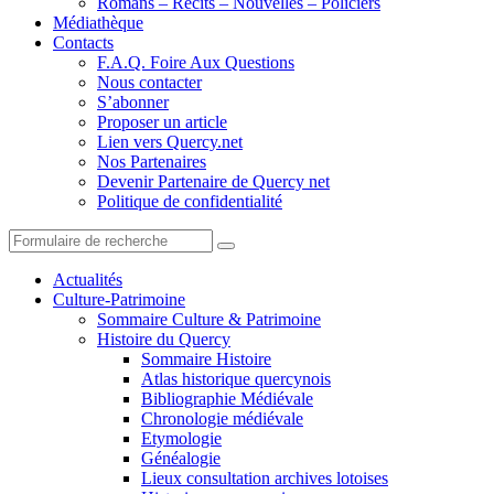
Romans – Récits – Nouvelles – Policiers
Médiathèque
Contacts
F.A.Q. Foire Aux Questions
Nous contacter
S’abonner
Proposer un article
Lien vers Quercy.net
Nos Partenaires
Devenir Partenaire de Quercy net
Politique de confidentialité
Search
Actualités
Culture-Patrimoine
Sommaire Culture & Patrimoine
Histoire du Quercy
Sommaire Histoire
Atlas historique quercynois
Bibliographie Médiévale
Chronologie médiévale
Etymologie
Généalogie
Lieux consultation archives lotoises