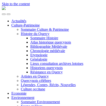
Skip to the content
Quercy.net
Toggle
Toggle
the
the
Actualités
mobile
search
Culture-Patrimoine
menu
field
Sommaire Culture & Patrimoine
Histoire du Quercy
Sommaire Histoire
Atlas historique quercynois
Bibliographie Médiévale
Chronologie médiévale
Etymologie
Généalogie
Lieux consultation archives lotoises
Historiens quercynois
Résistance en Quercy
Artistes en Quercy
Quercynois célèbres
Légendes, Contes, Récits, Nouvelles
Culture occitane
Economie
Environnement
Sommaire Environnement