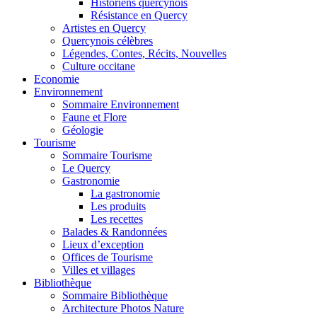
Historiens quercynois
Résistance en Quercy
Artistes en Quercy
Quercynois célèbres
Légendes, Contes, Récits, Nouvelles
Culture occitane
Economie
Environnement
Sommaire Environnement
Faune et Flore
Géologie
Tourisme
Sommaire Tourisme
Le Quercy
Gastronomie
La gastronomie
Les produits
Les recettes
Balades & Randonnées
Lieux d’exception
Offices de Tourisme
Villes et villages
Bibliothèque
Sommaire Bibliothèque
Architecture Photos Nature