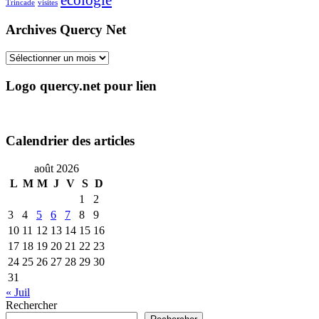
Trincade
visites
Archives Quercy Net
Archives
Quercy
Net
Logo quercy.net pour lien
Calendrier des articles
août 2026
L
M
M
J
V
S
D
1
2
3
4
5
6
7
8
9
10
11
12
13
14
15
16
17
18
19
20
21
22
23
24
25
26
27
28
29
30
31
« Juil
Rechercher