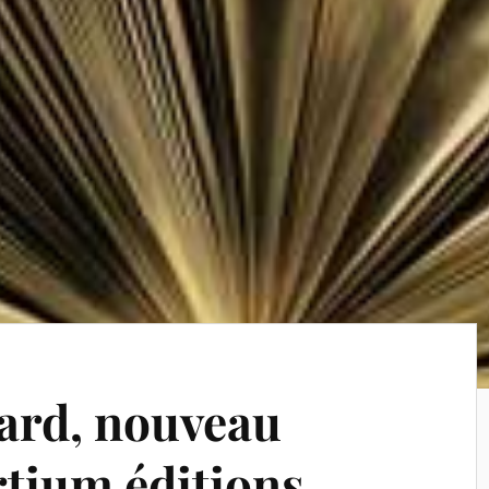
ard, nouveau
rtium éditions