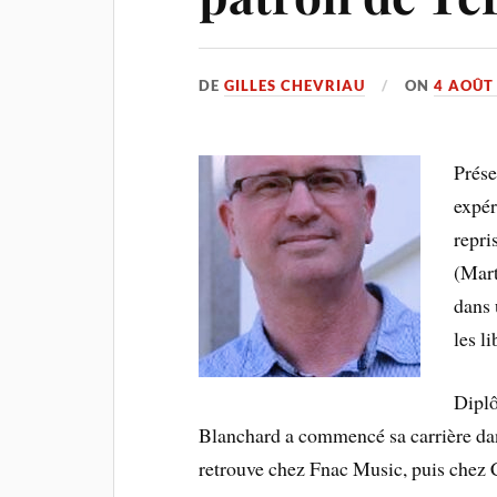
DE
GILLES CHEVRIAU
ON
4 AOÛT
Prése
expér
repri
(Mart
dans 
les l
Dipl
Blanchard a commencé sa carrière dan
retrouve chez Fnac Music, puis chez 