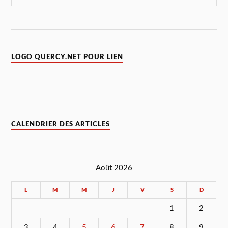
LOGO QUERCY.NET POUR LIEN
CALENDRIER DES ARTICLES
Août 2026
L
M
M
J
V
S
D
1
2
3
4
5
6
7
8
9