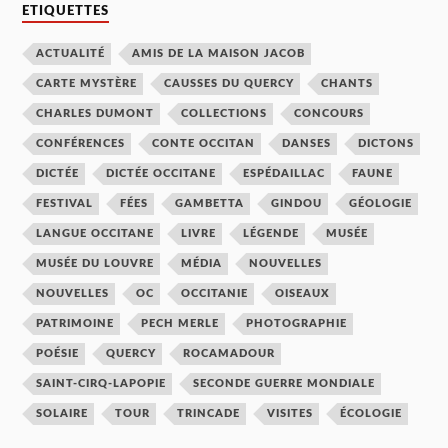
ETIQUETTES
ACTUALITÉ
AMIS DE LA MAISON JACOB
CARTE MYSTÈRE
CAUSSES DU QUERCY
CHANTS
CHARLES DUMONT
COLLECTIONS
CONCOURS
CONFÉRENCES
CONTE OCCITAN
DANSES
DICTONS
DICTÉE
DICTÉE OCCITANE
ESPÉDAILLAC
FAUNE
FESTIVAL
FÉES
GAMBETTA
GINDOU
GÉOLOGIE
LANGUE OCCITANE
LIVRE
LÉGENDE
MUSÉE
MUSÉE DU LOUVRE
MÉDIA
NOUVELLES
NOUVELLES
OC
OCCITANIE
OISEAUX
PATRIMOINE
PECH MERLE
PHOTOGRAPHIE
POÉSIE
QUERCY
ROCAMADOUR
SAINT-CIRQ-LAPOPIE
SECONDE GUERRE MONDIALE
SOLAIRE
TOUR
TRINCADE
VISITES
ÉCOLOGIE