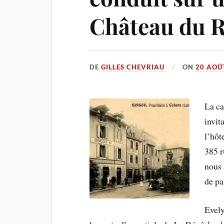
Château du R
DE
GILLES CHEVRIAU
ON
20 AOÛ
La ca
invit
l’hôt
385 r
nous 
de pa
Evely