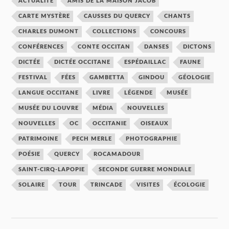
ACTUALITÉ
AMIS DE LA MAISON JACOB
CARTE MYSTÈRE
CAUSSES DU QUERCY
CHANTS
CHARLES DUMONT
COLLECTIONS
CONCOURS
CONFÉRENCES
CONTE OCCITAN
DANSES
DICTONS
DICTÉE
DICTÉE OCCITANE
ESPÉDAILLAC
FAUNE
FESTIVAL
FÉES
GAMBETTA
GINDOU
GÉOLOGIE
LANGUE OCCITANE
LIVRE
LÉGENDE
MUSÉE
MUSÉE DU LOUVRE
MÉDIA
NOUVELLES
NOUVELLES
OC
OCCITANIE
OISEAUX
PATRIMOINE
PECH MERLE
PHOTOGRAPHIE
POÉSIE
QUERCY
ROCAMADOUR
SAINT-CIRQ-LAPOPIE
SECONDE GUERRE MONDIALE
SOLAIRE
TOUR
TRINCADE
VISITES
ÉCOLOGIE