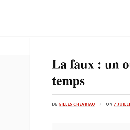
Actualités
Culture-Patrimoine
La faux : un o
temps
DE
GILLES CHEVRIAU
ON
7 JUILL