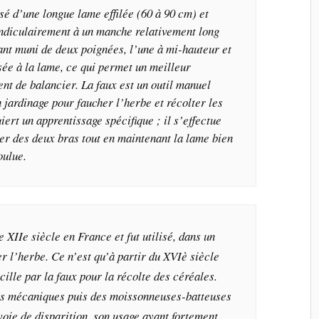
sé d’une longue lame effilée (60 à 90 cm) et
endiculairement à un manche relativement long
ant muni de deux poignées, l’une à mi-hauteur et
sée à la lame, ce qui permet un meilleur
nt de balancier. La faux est un outil manuel
n jardinage pour faucher l’herbe et récolter les
iert un apprentissage spécifique ; il s’effectue
er des deux bras tout en maintenant la lame bien
oulue.
e XIIe siècle en France et fut utilisé, dans un
r l’herbe. Ce n’est qu’à partir du XVIè siècle
cille par la faux pour la récolte des céréales.
es mécaniques puis des moissonneuses-batteuses
 voie de disparition, son usage ayant fortement