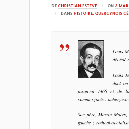
DE
CHRISTIAN.ESTEVE
ON
3 MAR
DANS
HISTOIRE
,
QUERCYNOIS CÉ
Louis Ma
décédé à
Louis-J
dont on
jusqu’en 1466 et de la
commerçants : aubergistes
Son père, Martin Malvy, 
gauche ; radical-socialis