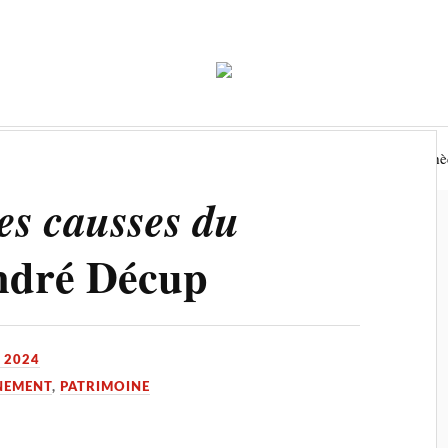
Economie
Environnement
Tourisme
Biblioth
des causses du
ndré Décup
N 2024
NEMENT
,
PATRIMOINE