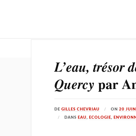
Actualités
Culture-Patrimoine
L’eau, trésor 
par A
Quercy
DE
GILLES CHEVRIAU
ON
20 JUI
DANS
EAU
,
ECOLOGIE
,
ENVIRON