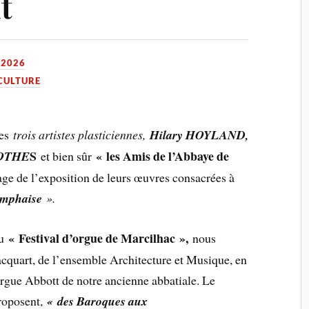
t
 2026
CULTURE
les
trois artistes plasticiennes,
Hilary HOYLAND,
S
« les Amis de l’Abbaye de
MOTHE
et bien sûr
sage de l’exposition de leurs œuvres consacrées à
amphaise
».
« Festival d’orgue de Marcilhac »,
du
nous
acquart, de l’ensemble Architecture et Musique, en
rgue Abbott de notre ancienne abbatiale. Le
roposent,
« des Baroques aux