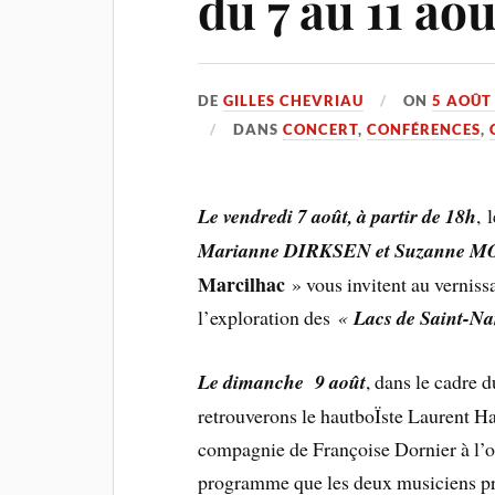
du 7 au 11 aoû
DE
GILLES CHEVRIAU
ON
5 AOÛT
DANS
CONCERT
,
CONFÉRENCES
,
Le vendredi 7 août, à partir de 18h
, 
Marianne DIRKSEN et Suzanne 
Marcilhac
» vous invitent au vernis
l’exploration des
«
Lacs de Saint-N
Le dimanche 9 août
, dans le cadre 
retrouverons le hautboÏste Laurent H
compagnie de Françoise Dornier à l’o
programme que les deux musiciens p